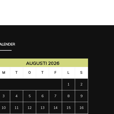
ALENDER
AUGUSTI 2026
M
T
O
T
F
L
S
1
2
3
4
5
6
7
8
9
10
11
12
13
14
15
16