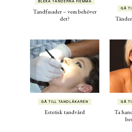
BLEKA TÄNDERNA HEMMA
GÅ T
Tandfasader – vem behöver
det?
Tänder
GÅ TILL TANDLÄKAREN
GÅ T
Estetisk tandvård
Ta han
be