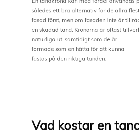
En tandkrona kan med fördel användas på 
således ett bra alternativ för de allra fl
fasad först, men om fasaden inte är tillrä
en skadad tand. Kronorna är oftast tillver
naturliga ut, samtidigt som de är
formade som en hätta för att kunna
fästas på den riktiga tanden.
Vad kostar en tan