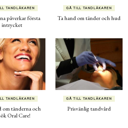
ILL TANDLÄKAREN
GÅ TILL TANDLÄKAREN
na påverkar första
Ta hand om tänder och hud
intrycket
ILL TANDLÄKAREN
GÅ TILL TANDLÄKAREN
d om tänderna och
Prisvänlig tandvård
sök Oral Care!