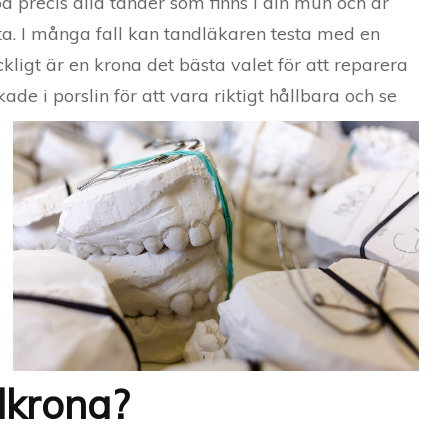
precis alla tänder som finns i din mun och är
esta. I många fall kan tandläkaren testa med en
ckligt är en krona det bästa valet för att reparera
kade i porslin fö
r att vara riktigt hållbara och se
dkrona?