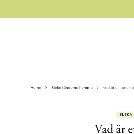
allt om tänder och tandblekning
amazingsmile.se
Home
Bleka tänderna hemma
Vad är en tandkr
BLEKA
Vad är 