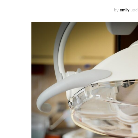
by
emily
upd