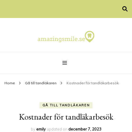
allt om tänder och tandblekning
amazingsmile.se
Home
Gå till tandläkaren
Kostnader för tandläkarbesök
GÅ TILL TANDLÄKAREN
Kostnader för tandläkarbesök
by
emily
updated on
december 7, 2023